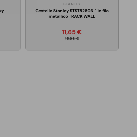
STANLEY
ey
Cestello Stanley STST82603-1 in filo
L
metallico TRACK WALL
11,65 €
15,98 €