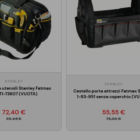
STANLEY
STANLEY
 utensili Stanley Fatmax
Cestello porta attrezzi Fatmax 
T1-73607 (VUOTA)
1-93-951 senza coperchio (V
72,40 €
55,55 €
99,45 €
76,30 €