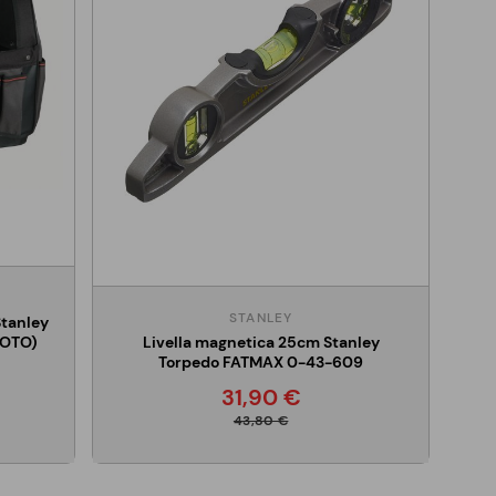
STANLEY
Stanley
Livella magnetica 25cm Stanley
UOTO)
Torpedo FATMAX 0-43-609
31,90 €
43,80 €