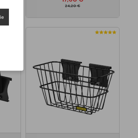
24,20 €
ie