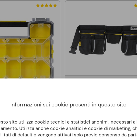
STANLEY
Fodero porta utensili a 9 ta
Fatmax Stanley 1-96-178
Informazioni sui cookie presenti in questo sito
STANLEY
aligetta porta minuteria
 PRO FATMAX 1-97-519
to sito utilizza cookie tecnici e statistici anonimi, necessari a
versione bassa)
amento. Utilizza anche cookie analitici e cookie di marketing, 
ilitati di default e vengono attivati solo previo consenso da part
27,20 €
22,30 €