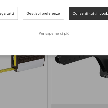
37,35 €
30,65 €
ega tutti
Gestisci preferenze
Consenti tutti i cook
Per saperne di più