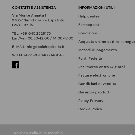
CONTATTI E ASSISTENZA
INFORMAZIONI UTILI
Via Monte Amiata 1
Help center
37057 San Giovanni Lupatoto
Fermopoint
(VR) - Italia
Spedizioni
TEL.
+39 045 2529175
Lun/Ven 08.30-12.00 / 14.00-17.00
Acquista online e ritira in nego
E-MAIL
info@toolshopitalia.it
Metodi di pagamento
WHATSAPP
+39 340 2140043
Punti Fedeltà
Resi merce entro 14 giorni
Fatture elettroniche
Condizioni di vendita
Garanzia prodotti
Policy Privacy
Cookie Policy
Toolshop Italia è un marchio