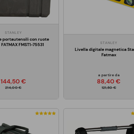
STANLEY
 portautensili con ruote
STANLEY
 FATMAX FMST1-75531
Livella digitale magnetica St
Fatmax
a partire da
144,50 €
88,40 €
214,00 €
121,50 €