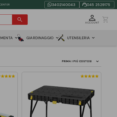
3402140043
045 2529175
 CENTER
ACCOUNT
AMENTA
GIARDINAGGIO
UTENSILERIA