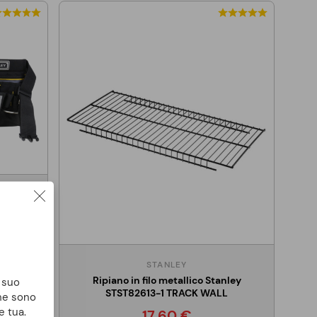
sche
STANLEY
Ripiano in filo metallico Stanley
l suo
STST82613-1 TRACK WALL
che sono
e tua.
17,60 €