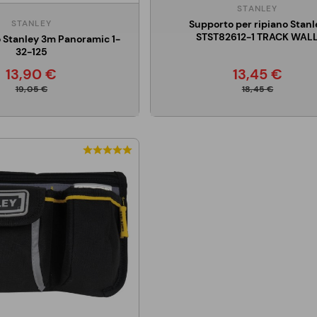
STANLEY
Supporto per ripiano Stanl
STANLEY
STST82612-1 TRACK WAL
 Stanley 3m Panoramic 1-
32-125
13,90 €
13,45 €
19,05 €
18,45 €