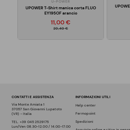
U-POWER
UPOWER
UPOWER T-Shirt manica corta FLUO
EY195OF arancio
11,00 €
20,40 €
CONTATTI E ASSISTENZA
INFORMAZIONI UTILI
Via Monte Amiata 1
Help center
37057 San Giovanni Lupatoto
Fermopoint
(VR) - Italia
Spedizioni
TEL.
+39 045 2529175
Lun/Ven 08.30-12.00 / 14.00-17.00
Acquista online e ritira in nego