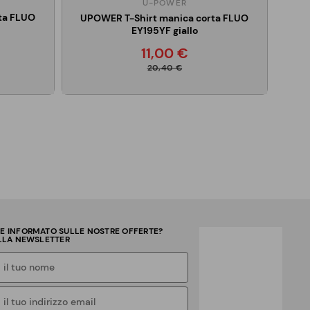
U-POWER
ta FLUO
UPOWER T-Shirt manica corta FLUO
EY195YF giallo
11,00 €
20,40 €
RE INFORMATO SULLE NOSTRE OFFERTE?
ALLA NEWSLETTER