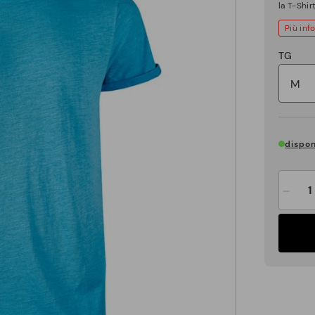
la T-Shi
Più inf
TG
dispon
-