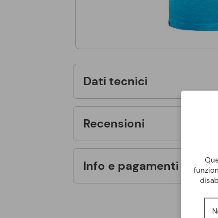
Dati tecnici
Recensioni
Ques
Info e pagamenti
funzion
disab
N