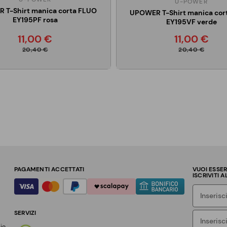
U-POWER
 T-Shirt manica corta FLUO
UPOWER T-Shirt manica cor
EY195PF rosa
EY195VF verde
11,00 €
11,00 €
20,40 €
20,40 €
PAGAMENTI ACCETTATI
VUOI ESSE
ISCRIVITI 
SERVIZI
zio