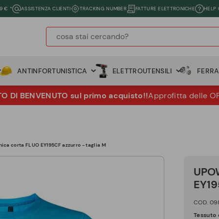
9 € *
ASSISTENZA CLIENTI
TRACKING NUMBER
FATTURE ELETTRONICHE
HELP
ANTINFORTUNISTICA
ELETTROUTENSILI
FERR
 DI BENVENUTO sul primo acquisto!!
Approfitta delle O
ca corta FLUO EY195CF azzurro - taglia M
UPOW
EY19
COD. 09
Tessuto d