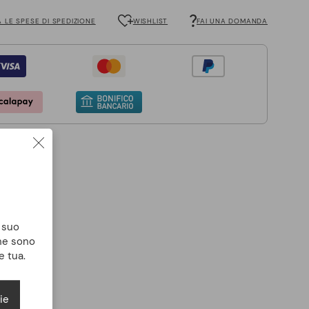
 LE SPESE DI SPEDIZIONE
WISHLIST
FAI UNA DOMANDA
l suo
che sono
e tua.
ie