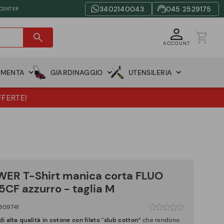
3402140043
045 2529175
 CENTER
ACCOUNT
AMENTA
GIARDINAGGIO
UTENSILERIA
FFERTE!
ER T-Shirt manica corta FLUO
5CF azzurro - taglia M
809741
i alta qualità in cotone con filato "slub cotton”
che rendono