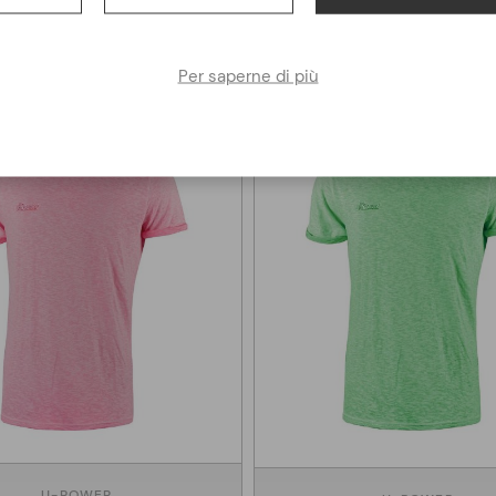
Altri clienti hanno acquistato anche
Per saperne di più
U-POWER