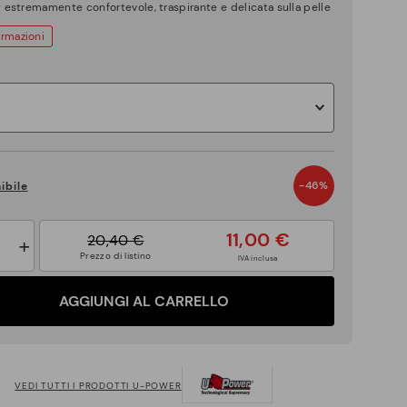
rt estremamente confortevole, traspirante e delicata sulla pelle
ormazioni
-46%
ibile
11,00 €
20,40 €
+
Prezzo di listino
IVA inclusa
AGGIUNGI AL CARRELLO
VEDI TUTTI I PRODOTTI U-POWER