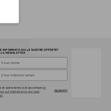
RE INFORMATO SULLE NOSTRE OFFERTE?
ALLA NEWSLETTER
o di avere letto e di accettare
le
ISCRIVITI
oni sul trattamento dei dati
li