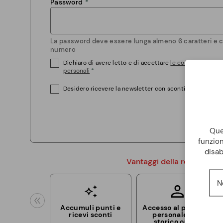
Password
La password deve essere lunga almeno 6 caratteri e
numero
Dichiaro di avere letto e di accettare
le condizioni sul 
personali
Desidero ricevere la newsletter con sconti e promozion
Ques
funzion
disab
Vantaggi della registrazio
N
Accumuli punti e
Accesso al pannello
ricevi sconti
personale con
storico ordini