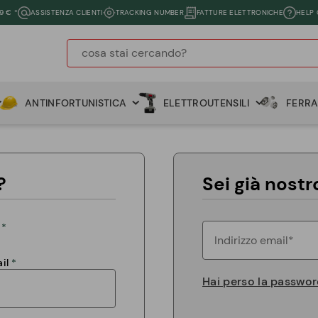
9 € *
ASSISTENZA CLIENTI
TRACKING NUMBER
FATTURE ELETTRONICHE
HELP
ANTINFORTUNISTICA
ELETTROUTENSILI
FERR
?
Sei già nostr
il
Hai perso la passwo