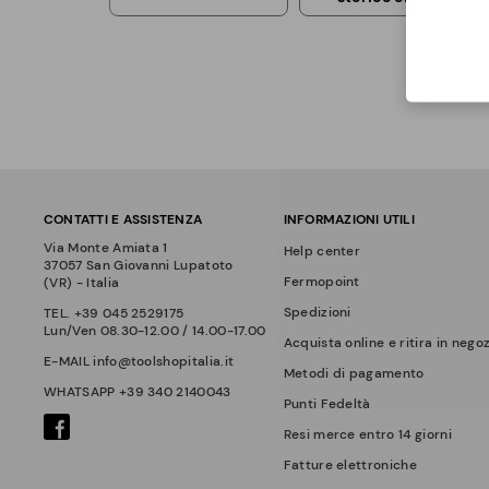
CONTATTI E ASSISTENZA
INFORMAZIONI UTILI
Via Monte Amiata 1
Help center
37057 San Giovanni Lupatoto
Fermopoint
(VR) - Italia
Spedizioni
TEL.
+39 045 2529175
Lun/Ven 08.30-12.00 / 14.00-17.00
Acquista online e ritira in nego
E-MAIL
info@toolshopitalia.it
Metodi di pagamento
WHATSAPP
+39 340 2140043
Punti Fedeltà
Resi merce entro 14 giorni
Fatture elettroniche