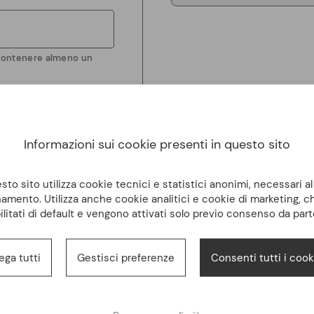
 contenere almeno un
trattamento dei dati
i
Informazioni sui cookie presenti in questo sito
PROCEDI
to sito utilizza cookie tecnici e statistici anonimi, necessari a
amento. Utilizza anche cookie analitici e cookie di marketing, 
ilitati di default e vengono attivati solo previo consenso da part
ne
ega tutti
Gestisci preferenze
Consenti tutti i cook
Download fatture
Lista dei desideri
Reso semplic
30 gior