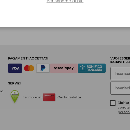
Per saperne di più
PAGAMENTI ACCETTATI
VUOI ESSE
ISCRIVITI 
SERVIZI
zio
Fermopoint
Carta fedeltà
Dichiar
condizi
persona