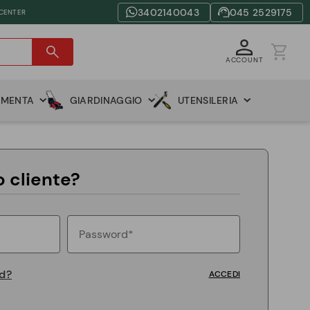
3402140043
045 2529175
 CENTER
ACCOUNT
AMENTA
GIARDINAGGIO
UTENSILERIA
o cliente?
rd?
ACCEDI