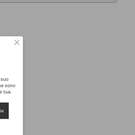
l suo
che sono
e tua.
ie
e fino a
Pagamento facile e
ni
veloce