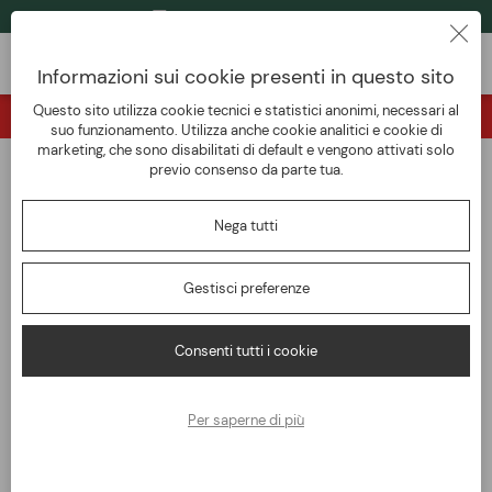
SPEDIZIONI GRATIS DA 249 € *
Informazioni sui cookie presenti in questo sito
Questo sito utilizza cookie tecnici e statistici anonimi, necessari al
LE SPEDIZIONI RIPRENDERANNO
suo funzionamento. Utilizza anche cookie analitici e cookie di
marketing, che sono disabilitati di default e vengono attivati solo
previo consenso da parte tua.
FILTRI
Nega tutti
Gestisci preferenze
Consenti tutti i cookie
Per saperne di più