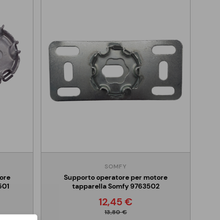
SOMFY
ore
Supporto operatore per motore
501
tapparella Somfy 9763502
12,45 €
13,80 €