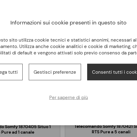
Informazioni sui cookie presenti in questo sito
to sito utilizza cookie tecnici e statistici anonimi, necessari a
amento. Utilizza anche cookie analitici e cookie di marketing, 
ilitati di default e vengono attivati solo previo consenso da part
ega tutti
Gestisci preferenze
Consenti tutti i cook
Per saperne di più
SOMFY
SOMFY
Telecomando Somfy 1870421 Si
o Somfy 1870405 Situo 1
RTS Pure a 5 canali
 Pure ad 1 canale