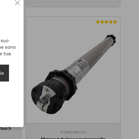
l suo
che sono
e tua.
ie
tuo 5
COMUNELLO