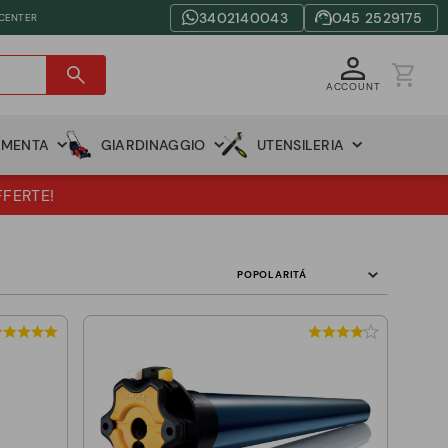
3402140043
045 2529175
 CENTER
ACCOUNT
AMENTA
GIARDINAGGIO
UTENSILERIA
FFERTE!