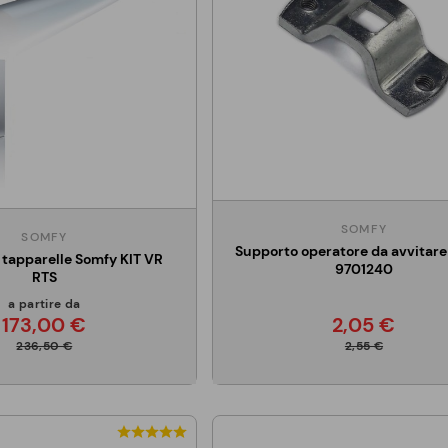
SOMFY
SOMFY
Supporto operatore da avvitar
 tapparelle Somfy KIT VR
9701240
RTS
a partire da
173,00 €
2,05 €
236,50 €
2,55 €