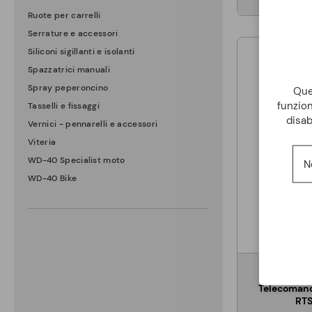
Ruote per carrelli
Serrature e accessori
Siliconi sigillanti e isolanti
Spazzatrici manuali
Spray peperoncino
Ques
funzion
Tasselli e fissaggi
disab
Vernici - pennarelli e accessori
Viteria
WD-40 Specialist moto
N
WD-40 Bike
Telecomand
RTS