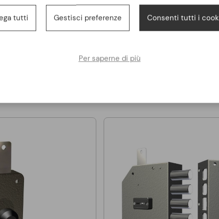
ega tutti
Gestisci preferenze
Consenti tutti i cook
CR SERRATURE
CR SERRATURE
CR 2151/28 doppia mappa
Serratura CR 2151/56 doppia 
a con chiavi 116 mm
destra con chiavi 92 mm
Per saperne di più
173,50 €
173,50 €
235,50 €
235,50 €