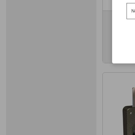
N
Serratura 
destr