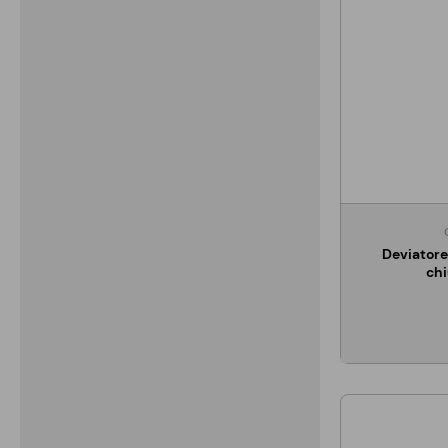
Deviatore
chi