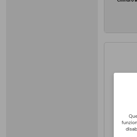
Cilindro
Ques
funzion
disab