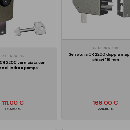
CR SERRATURE
Serratura CR 2200 doppia map
CR SERRATURE
chiavi 116 mm
 CR 220C verniciata con
 e cilindro a pompa
111,00 €
166,00 €
150,50 €
225,50 €