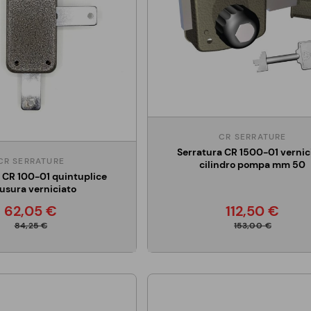
CR SERRATURE
Serratura CR 1500-01 vernic
CR SERRATURE
cilindro pompa mm 50
 CR 100-01 quintuplice
usura verniciato
62,05 €
112,50 €
84,25 €
153,00 €