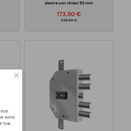
destra con chiavi 92 mm
173,50 €
235,50 €
l suo
che sono
e tua.