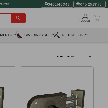
3402140043
045 2529175
 CENTER
ACCOUNT
AMENTA
GIARDINAGGIO
UTENSILERIA