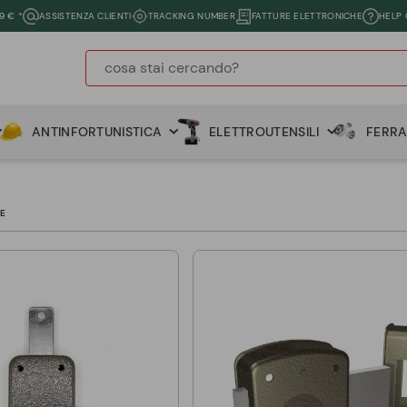
9 € *
ASSISTENZA CLIENTI
TRACKING NUMBER
FATTURE ELETTRONICHE
HELP
ANTINFORTUNISTICA
ELETTROUTENSILI
FERR
E