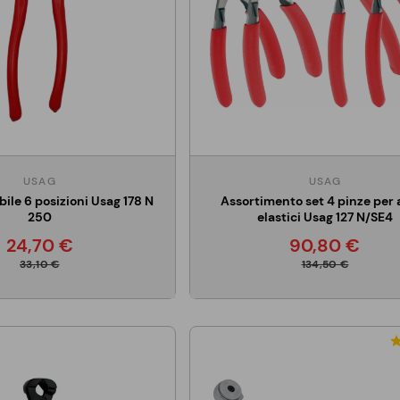
USAG
USAG
bile 6 posizioni Usag 178 N
Assortimento set 4 pinze per a
250
elastici Usag 127 N/SE4
24,70 €
90,80 €
33,10 €
134,50 €