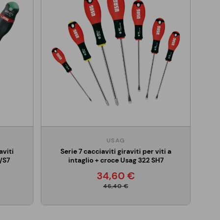
USAG
aviti
Serie 7 cacciaviti giraviti per viti a
/S7
intaglio + croce Usag 322 SH7
34,60 €
46,40 €