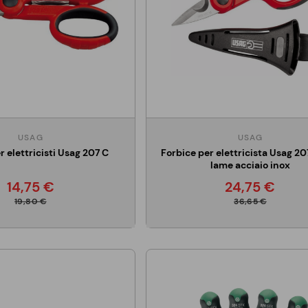
USAG
USAG
r elettricisti Usag 207 C
Forbice per elettricista Usag 20
lame acciaio inox
14,75 €
24,75 €
19,80 €
36,65 €