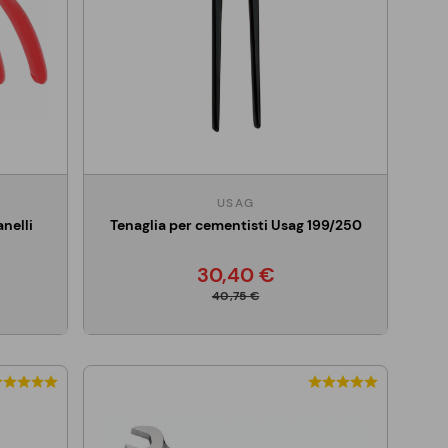
USAG
nelli
Tenaglia per cementisti Usag 199/250
30,40 €
40,75 €