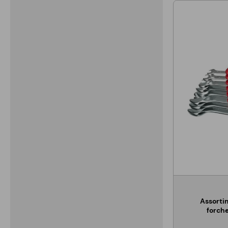
Assortim
forch