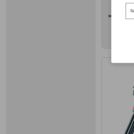
Assortim
N
snodate esag