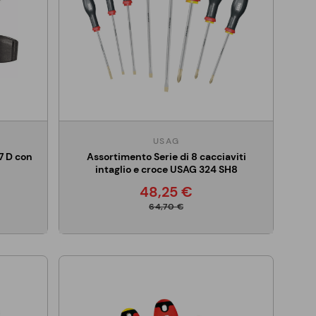
USAG
7 D con
Assortimento Serie di 8 cacciaviti
intaglio e croce USAG 324 SH8
48,25 €
64,70 €