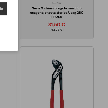
USAG
sferica
Serie 9 chiavi brugola maschio
ie
esagonale testa sferica Usag 280
LTS/S9
31,50 €
42,25 €