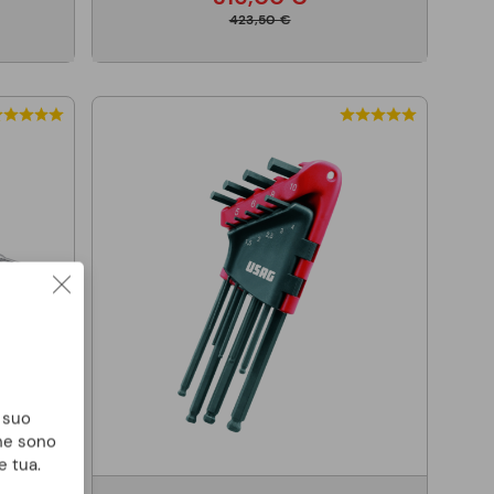
423,50 €
l suo
che sono
e tua.