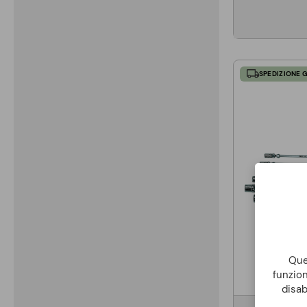
SPEDIZIONE 
Ques
funzion
disab