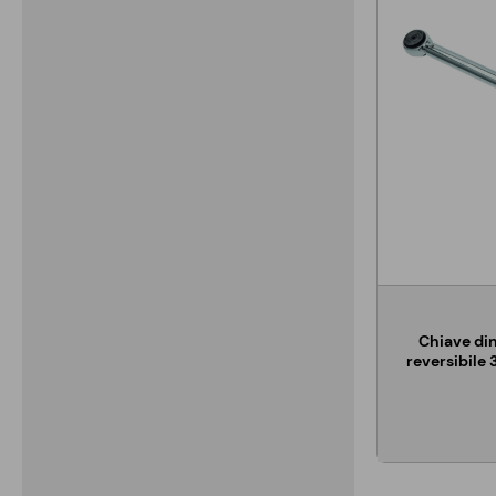
Chiave di
reversibile