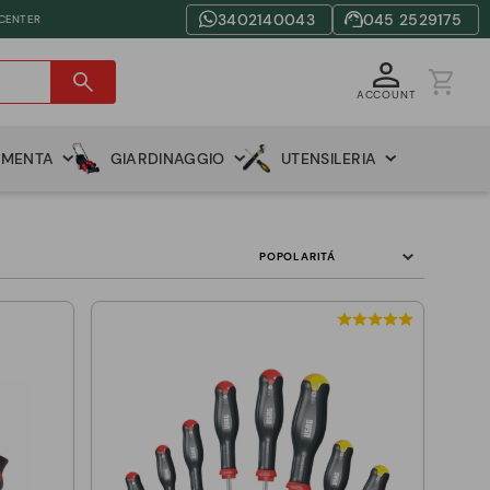
3402140043
045 2529175
 CENTER
ACCOUNT
AMENTA
GIARDINAGGIO
UTENSILERIA