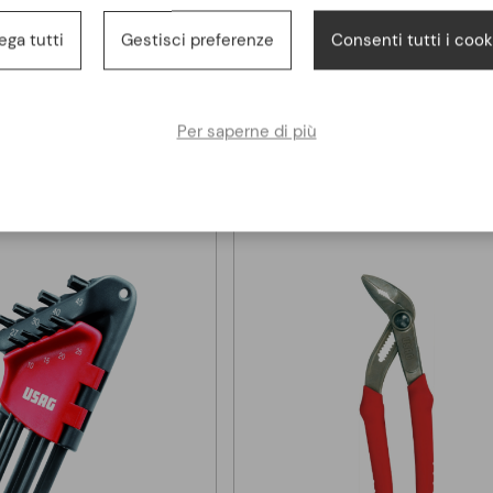
USAG
USAG
ento Serie 8 chiavi a T
Serie 6 chiavi T maschio testa 
ega tutti
Gestisci preferenze
Consenti tutti i cook
onali Usag 276 CE/SE8 | 7-
Usag 280 TTS/SE6
19 mm
326,00 €
97,40 €
Per saperne di più
482,50 €
131,00 €