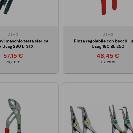
USAG
USAG
avi maschio testa sferica
Pinza regolabile con becchi l
x Usag 280 LTSTX
Usag 180 BL 250
57,15 €
46,45 €
76,60 €
62,25 €