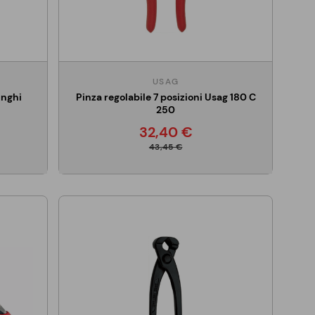
USAG
unghi
Pinza regolabile 7 posizioni Usag 180 C
250
32,40 €
43,45 €