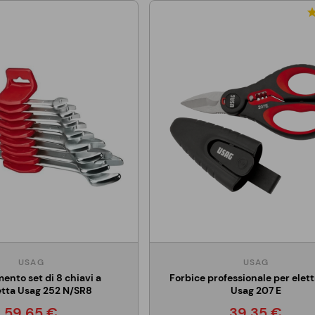
USAG
USAG
ento set di 8 chiavi a
Forbice professionale per elettr
etta Usag 252 N/SR8
Usag 207 E
59,65 €
39,35 €