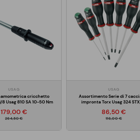
USAG
USAG
namometrica cricchetto
Assortimento Serie di 7 cacci
 3/8 Usag 810 SA 10-50 Nm
impronta Torx Usag 324 STX
179,00 €
86,50 €
264,50 €
116,00 €