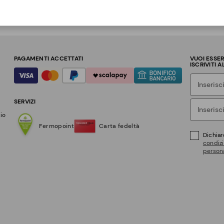
PAGAMENTI ACCETTATI
VUOI ESSE
ISCRIVITI 
SERVIZI
zio
Fermopoint
Carta fedeltà
Dichiar
condizi
persona