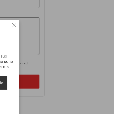
l suo
che sono
tare
le condizioni sul
e tua.
ie