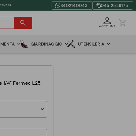
3402140043
045 2529175
 CENTER
ACCOUNT
AMENTA
GIARDINAGGIO
UTENSILERIA
re 1/4" Fermec L25