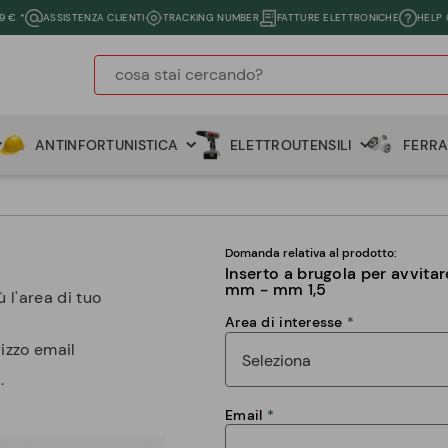
9 € *
ASSISTENZA CLIENTI
TRACKING NUMBER
FATTURE ELETTRONICHE
HELP
ANTINFORTUNISTICA
ELETTROUTENSILI
FERR
Domanda relativa al prodotto:
Inserto a brugola per avvita
mm - mm 1,5
 l'area di tuo
Area di interesse
rizzo email
.
Email