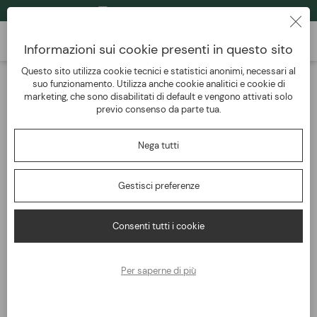
SPEDIZIONI GRATIS DA 249 € *
Informazioni sui cookie presenti in questo sito
Questo sito utilizza cookie tecnici e statistici anonimi, necessari al
suo funzionamento. Utilizza anche cookie analitici e cookie di
marketing, che sono disabilitati di default e vengono attivati solo
Richieste
previo consenso da parte tua.
Seleziona nel menù l'area di tuo interesse
Nega tutti
Immetti il tuo indirizzo email
Fai la tua richiesta.
Gestisci preferenze
Invia
Consenti tutti i cookie
Per saperne di più