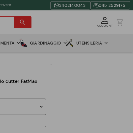
3402140043
045 2529175
 CENTER
ACCOUNT
AMENTA
GIARDINAGGIO
UTENSILERIA
lo cutter FatMax