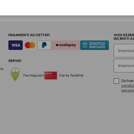
PAGAMENTI ACCETTATI
VUOI ESSE
ISCRIVITI 
SERVIZI
zio
Fermopoint
Carta fedeltà
Dichiar
condizi
persona