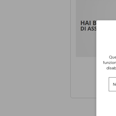
Ques
funzion
disab
N