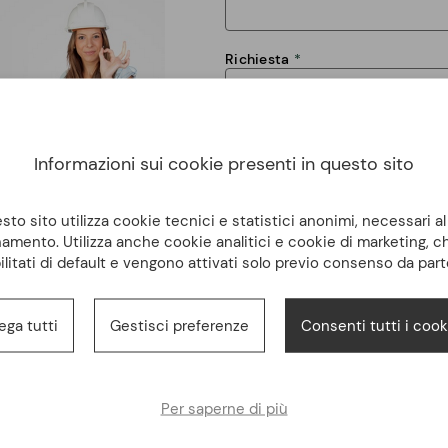
Richiesta
Informazioni sui cookie presenti in questo sito
to sito utilizza cookie tecnici e statistici anonimi, necessari a
amento. Utilizza anche cookie analitici e cookie di marketing, 
Dichiaro di avere letto e di accet
ilitati di default e vengono attivati solo previo consenso da part
trattamento dei dati personali
INVIA
ega tutti
Gestisci preferenze
Consenti tutti i cook
Per saperne di più