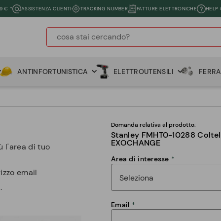
9 € *
ASSISTENZA CLIENTI
TRACKING NUMBER
FATTURE ELETTRONICHE
HELP
ANTINFORTUNISTICA
ELETTROUTENSILI
FERR
Domanda relativa al prodotto:
Stanley FMHT0-10288 Coltel
EXOCHANGE
 l'area di tuo
Area di interesse
rizzo email
.
Email