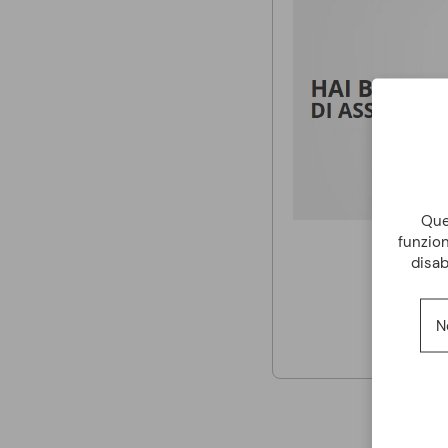
Ques
funzion
disab
N