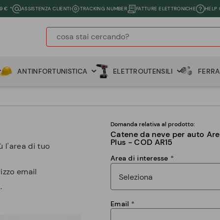
9 € *
ASSISTENZA CLIENTI
TRACKING NUMBER
FATTURE ELETTRONICHE
HELP
ANTINFORTUNISTICA
ELETTROUTENSILI
FERR
Domanda relativa al prodotto:
Catene da neve per auto Ar
Plus - COD AR15
 l'area di tuo
Area di interesse
rizzo email
.
Email