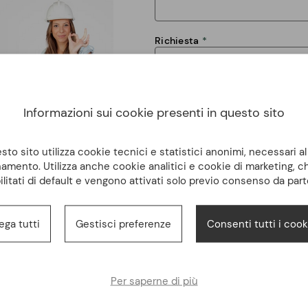
Richiesta
Informazioni sui cookie presenti in questo sito
to sito utilizza cookie tecnici e statistici anonimi, necessari a
amento. Utilizza anche cookie analitici e cookie di marketing, 
Dichiaro di avere letto e di accet
ilitati di default e vengono attivati solo previo consenso da part
trattamento dei dati personali
INVIA
ega tutti
Gestisci preferenze
Consenti tutti i cook
Per saperne di più