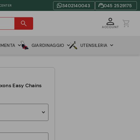
3402140043
045 2529175
 CENTER
ACCOUNT
AMENTA
GIARDINAGGIO
UTENSILERIA
exons Easy Chains