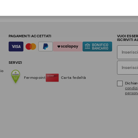
PAGAMENTI ACCETTATI
VUOI ESSE
ISCRIVITI 
SERVIZI
zio
Fermopoint
Carta fedeltà
Dichiar
condizi
persona