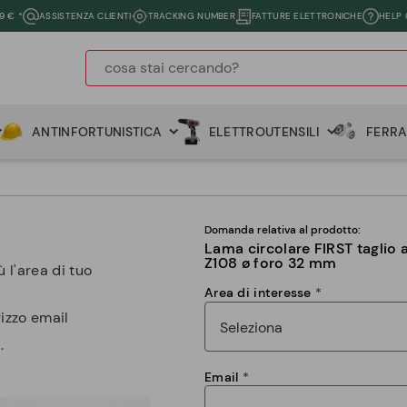
9 € *
ASSISTENZA CLIENTI
TRACKING NUMBER
FATTURE ELETTRONICHE
HELP
ANTINFORTUNISTICA
ELETTROUTENSILI
FERR
Domanda relativa al prodotto:
Lama circolare FIRST taglio
Z108 ø foro 32 mm
 l'area di tuo
Area di interesse
rizzo email
.
Email