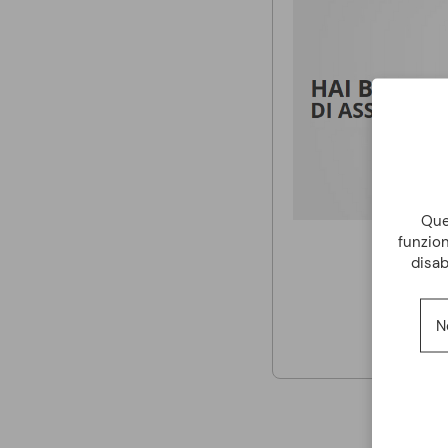
Ques
funzion
disab
N