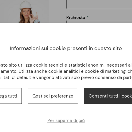
Richiesta
Informazioni sui cookie presenti in questo sito
to sito utilizza cookie tecnici e statistici anonimi, necessari a
amento. Utilizza anche cookie analitici e cookie di marketing, 
Dichiaro di avere letto e di accet
ilitati di default e vengono attivati solo previo consenso da part
trattamento dei dati personali
INVIA
ega tutti
Gestisci preferenze
Consenti tutti i cook
Per saperne di più