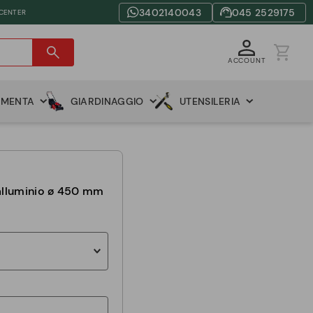
3402140043
045 2529175
 CENTER
ACCOUNT
AMENTA
GIARDINAGGIO
UTENSILERIA
 alluminio ø 450 mm