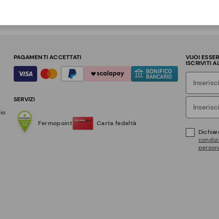
PAGAMENTI ACCETTATI
VUOI ESSE
ISCRIVITI 
SERVIZI
zio
Fermopoint
Carta fedeltà
Dichiar
condizi
persona