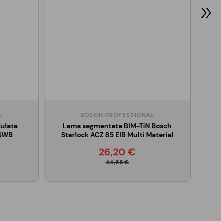
L
BOSCH PROFESSIONAL
ulata
Lama segmentata BIM-TiN Bosch
 SWB
Starlock ACZ 85 EIB Multi Material
26,20 €
44,55 €