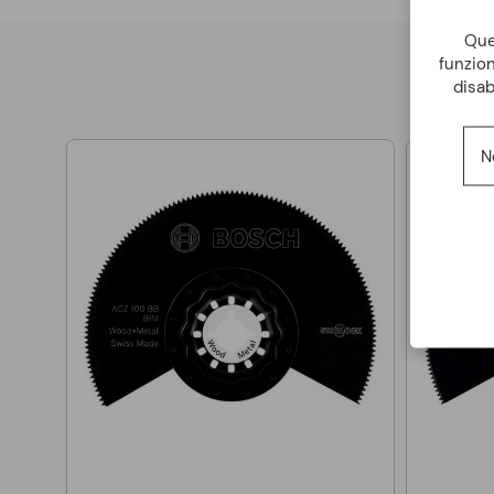
Ques
funzion
disab
N