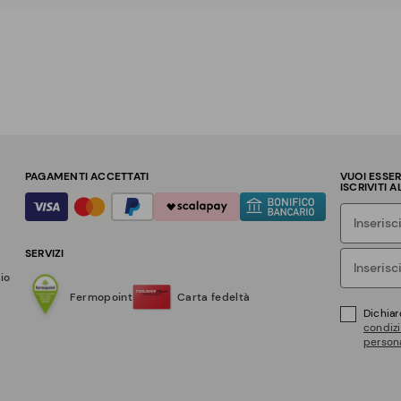
PAGAMENTI ACCETTATI
VUOI ESSE
ISCRIVITI 
SERVIZI
zio
Fermopoint
Carta fedeltà
Dichiar
condizi
persona