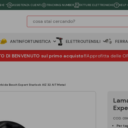
9 € *
ASSISTENZA CLIENTI
TRACKING NUMBER
FATTURE ELETTRONICHE
HELP
ANTINFORTUNISTICA
ELETTROUTENSILI
FERR
 DI BENVENUTO sul primo acquisto!!
Approfitta delle O
rbide Bosch Expert Starlock AIZ 32 AIT Metal
Lama
Expe
COD. 09
Per ta