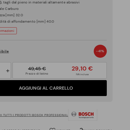
)
, tagli dal pieno in materiali altamente abrasivi
ale Carburo
zza [mm] 32.0
dità di affondamento [mm] 40.0
ormazioni
-41%
ibile
29,10 €
49,45 €
+
Prezzo di listino
IVA inclusa
AGGIUNGI AL CARRELLO
DI TUTTI I PRODOTTI BOSCH PROFESSIONAL