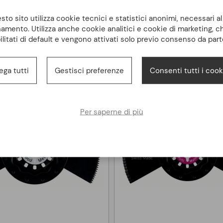
to sito utilizza cookie tecnici e statistici anonimi, necessari a
amento. Utilizza anche cookie analitici e cookie di marketing, 
Potrebbero interessarti anche
ilitati di default e vengono attivati solo previo consenso da part
ega tutti
Gestisci preferenze
Consenti tutti i cook
Per saperne di più