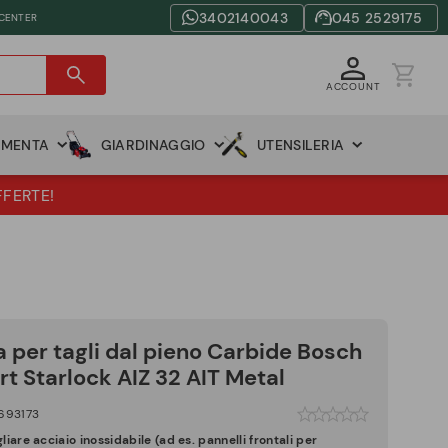
3402140043
045 2529175
 CENTER
ACCOUNT
AMENTA
GIARDINAGGIO
UTENSILERIA
FFERTE!
 per tagli dal pieno Carbide Bosch
rt Starlock AIZ 32 AIT Metal
693173
gliare acciaio inossidabile
(ad es. pannelli frontali per