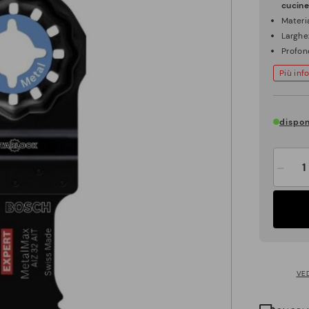
cucine
Materi
Larghe
Profon
Più inf
dispon
-
VE