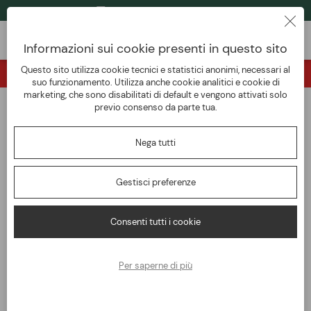
SPEDIZIONI GRATIS DA 249 € *
Informazioni sui cookie presenti in questo sito
Questo sito utilizza cookie tecnici e statistici anonimi, necessari al
SCONTO DI BENVENUTO sul primo acquisto!!
suo funzionamento. Utilizza anche cookie analitici e cookie di
marketing, che sono disabilitati di default e vengono attivati solo
previo consenso da parte tua.
TORNA ALLA PANORAMICA
Home
ACCESSORI
Aria compressa
Nega tutti
Testina a baionetta aria compressa filetto maschio 1/4"
Gestisci preferenze
Consenti tutti i cookie
Per saperne di più