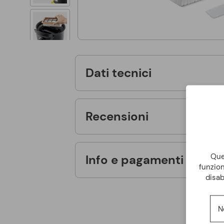
Dati tecnici
Recensioni
Ques
Info e pagamenti
funzion
disab
N