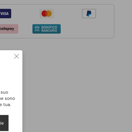
l suo
che sono
e tua.
ie