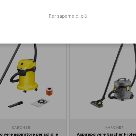
Altri clienti hanno acquistato anche
Per saperne di più
KARCHER
KARCHER
olvere aspiratore per solidi e
Aspirapolvere Karcher Profes