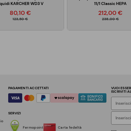
iquidi KARCHER WD3 V
11/1 Classic HEPA
80,10 €
212,00 €
123,50 €
238,00 €
PAGAMENTI ACCETTATI
VUOI ESSE
ISCRIVITI 
SERVIZI
zio
Fermopoint
Carta fedeltà