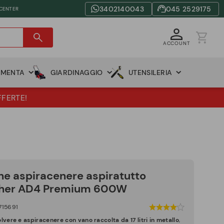
3402140043
045 2529175
 CENTER
ACCOUNT
AMENTA
GIARDINAGGIO
UTENSILERIA
FFERTE!
ne aspiracenere aspiratutto
her AD4 Premium 600W
715691
lvere e aspiracenere con vano raccolta da 17 litri in metallo
,