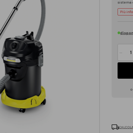
sistema d
Più inf
dispon
-
CALCOLA