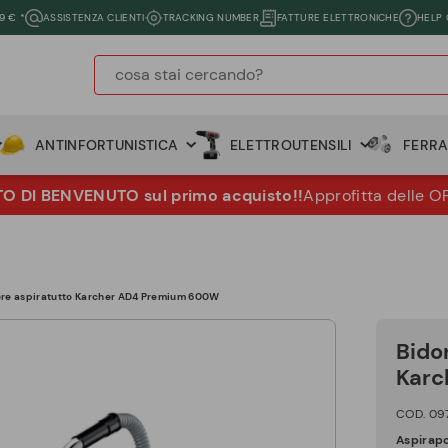
9 € *
ASSISTENZA CLIENTI
TRACKING NUMBER
FATTURE ELETTRONICHE
HELP
ANTINFORTUNISTICA
ELETTROUTENSILI
FERR
 DI BENVENUTO sul primo acquisto!!
Approfitta delle O
ere aspiratutto Karcher AD4 Premium 600W
Bido
Karc
COD. 09
Aspirapo