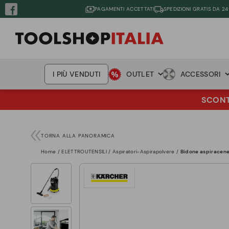
PAGAMENTI ACCETTATI
SPEDIZIONI GRATIS DA 24
I PIÙ VENDUTI
OUTLET
ACCESSORI
SCONTO
TORNA ALLA PANORAMICA
Home
ELETTROUTENSILI
Aspiratori-Aspirapolvere
Bidone aspiracen