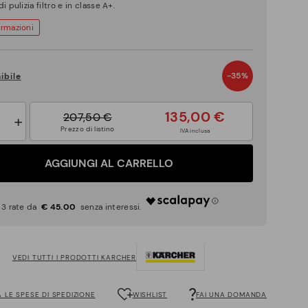
i pulizia filtro e in classe A+.
ormazioni
-35%
ibile
135,00 €
207,50 €
+
Prezzo di listino
IVA inclusa
AGGIUNGI AL CARRELLO
€ 45.00
VEDI TUTTI I PRODOTTI KARCHER
 LE SPESE DI SPEDIZIONE
WISHLIST
FAI UNA DOMANDA