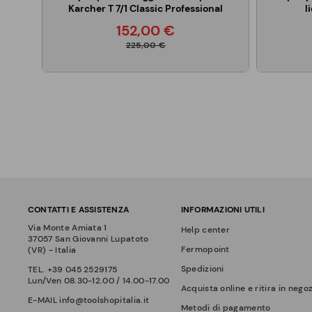
Karcher T 7/1 Classic Professional
l
152,00 €
225,00 €
CONTATTI E ASSISTENZA
INFORMAZIONI UTILI
Via Monte Amiata 1
Help center
37057 San Giovanni Lupatoto
Fermopoint
(VR) - Italia
Spedizioni
TEL.
+39 045 2529175
Lun/Ven 08.30-12.00 / 14.00-17.00
Acquista online e ritira in nego
E-MAIL
info@toolshopitalia.it
Metodi di pagamento