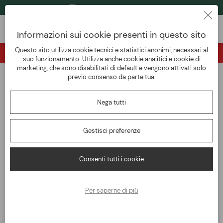
SPEDIZIONI GRATIS DA 249 € *
Informazioni sui cookie presenti in questo sito
Questo sito utilizza cookie tecnici e statistici anonimi, necessari al
SCONTO DI BENVENUTO sul primo acquisto!!
suo funzionamento. Utilizza anche cookie analitici e cookie di
marketing, che sono disabilitati di default e vengono attivati solo
previo consenso da parte tua.
TORNA ALLA PANORAMICA
Home
ACCESSORI
Automotive
Frenafiletti Forte Arexons 52A70 ml50
Nega tutti
Gestisci preferenze
Consenti tutti i cookie
Per saperne di più