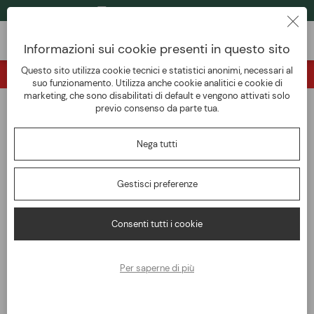
SPEDIZIONI GRATIS DA 249 € *
Informazioni sui cookie presenti in questo sito
Questo sito utilizza cookie tecnici e statistici anonimi, necessari al
LE SPEDIZIONI RIPRENDERANNO
suo funzionamento. Utilizza anche cookie analitici e cookie di
marketing, che sono disabilitati di default e vengono attivati solo
previo consenso da parte tua.
TORNA ALLA PANORAMICA
Home
UTENSILERIA
Banchi lavoro e carrelli portautensili
Nega tutti
​Seggiolino girevole con vassoio portautensili BETA 2250-O
Gestisci preferenze
Consenti tutti i cookie
Per saperne di più