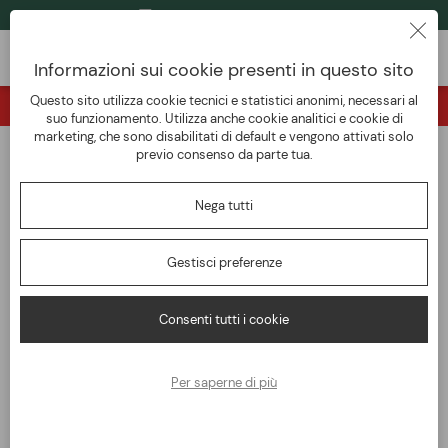
SPEDIZIONI GRATIS DA 249 € *
Informazioni sui cookie presenti in questo sito
Questo sito utilizza cookie tecnici e statistici anonimi, necessari al
SCONTO DI BENVENUTO sul primo acquisto!!
suo funzionamento. Utilizza anche cookie analitici e cookie di
marketing, che sono disabilitati di default e vengono attivati solo
previo consenso da parte tua.
TORNA ALLA PANORAMICA
Home
ACCESSORI
Batterie per elettroutensili
Nega tutti
DEWALT DCB1104P3-QW Kit caricabatteria DCB1104 + 3 batterie DCB184 18V
5Ah
Gestisci preferenze
SPEDIZIONE GRATIS
Consenti tutti i cookie
Per saperne di più