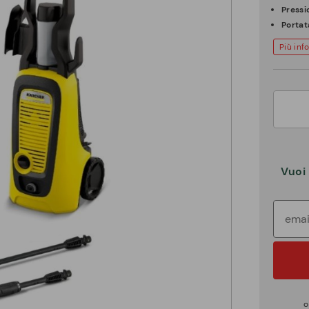
Pressi
Portat
Più inf
Vuoi 