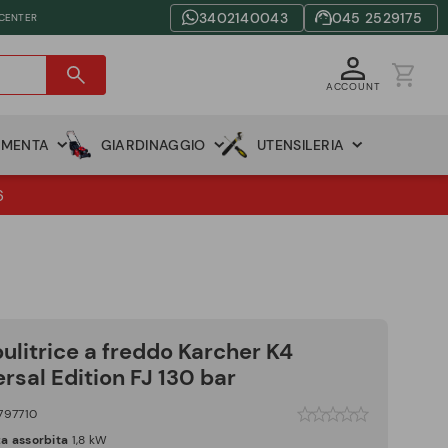
3402140043
045 2529175
 CENTER
ACCOUNT
AMENTA
GIARDINAGGIO
UTENSILERIA
6
pulitrice a freddo Karcher K4
rsal Edition FJ 130 bar
797710
a assorbita
1,8 kW