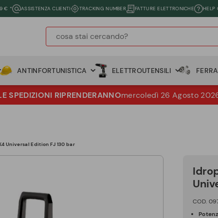
9 € *
ASSISTENZA CLIENTI
TRACKING NUMBER
FATTURE ELETTRONICHE
HELP
ANTINFORTUNISTICA
ELETTROUTENSILI
FERR
LE SPEDIZIONI RIPRENDERANNO
mercoledì 26 Agosto 202
K4 Universal Edition FJ 130 bar
Idro
Unive
COD. 09
Potenz