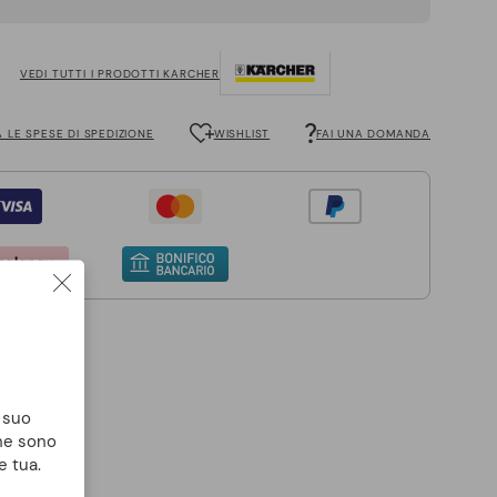
VEDI TUTTI I PRODOTTI KARCHER
 LE SPESE DI SPEDIZIONE
WISHLIST
FAI UNA DOMANDA
l suo
che sono
e tua.