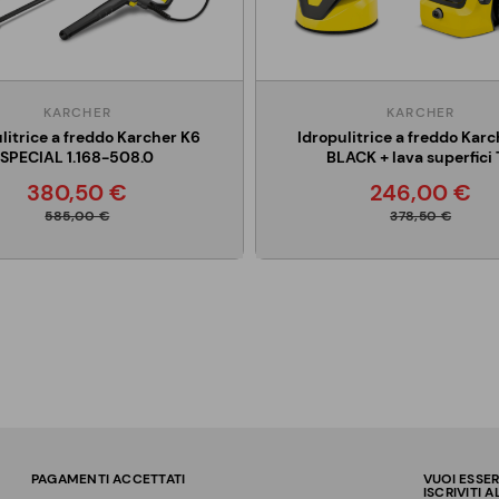
KARCHER
KARCHER
litrice a freddo Karcher K6
Idropulitrice a freddo Kar
SPECIAL 1.168-508.0
BLACK + lava superfici
380,50 €
246,00 €
585,00 €
378,50 €
PAGAMENTI ACCETTATI
VUOI ESSE
ISCRIVITI 