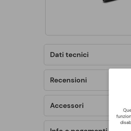
Dati tecnici
Recensioni
Accessori
Ques
funzion
disab
Info e pagamenti