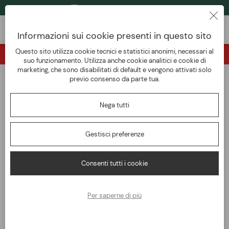
SPEDIZIONI GRATIS DA 249 € *
Informazioni sui cookie presenti in questo sito
Questo sito utilizza cookie tecnici e statistici anonimi, necessari al
SCONTO DI BENVENUTO sul primo acquisto!!
suo funzionamento. Utilizza anche cookie analitici e cookie di
marketing, che sono disabilitati di default e vengono attivati solo
previo consenso da parte tua.
TORNA ALLA PANORAMICA
Home
ACCESSORI
Lame a nastro
Nega tutti
Lama a nastro bimetallica Femi 3279964 mm 1735x13x0,9 z6/10
Gestisci preferenze
Consenti tutti i cookie
Per saperne di più