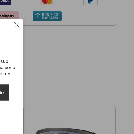
l suo
che sono
e tua.
ie