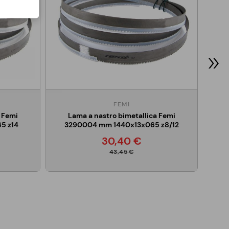
3
FEMI
 Femi
Lama a nastro bimetallica Femi
5 z14
3290004 mm 1440x13x065 z8/12
30,40 €
43,45 €