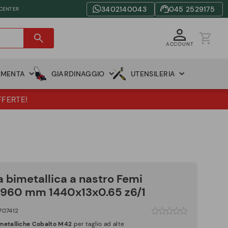
3402140043
045 2529175
 CENTER
ACCOUNT
AMENTA
GIARDINAGGIO
UTENSILERIA
FFERTE!
 bimetallica a nastro Femi
960 mm 1440x13x0.65 z6/1
707412
metalliche Cobalto M42
per taglio ad alte