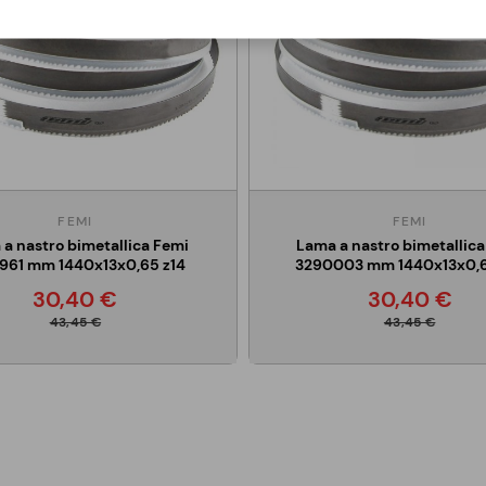
FEMI
FEMI
a nastro bimetallica Femi
Lama a nastro bimetallica
961 mm 1440x13x0,65 z14
3290003 mm 1440x13x0,6
30,40 €
30,40 €
43,45 €
43,45 €