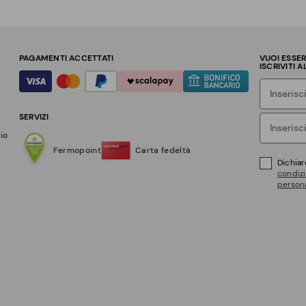
PAGAMENTI ACCETTATI
VUOI ESSE
ISCRIVITI 
SERVIZI
zio
Fermopoint
Carta fedeltà
Dichiar
condizi
persona