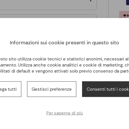
Informazioni sui cookie presenti in questo sito
to sito utilizza cookie tecnici e statistici anonimi, necessari a
amento. Utilizza anche cookie analitici e cookie di marketing, 
ilitati di default e vengono attivati solo previo consenso da part
Altri clienti hanno acquistato anche
ega tutti
Gestisci preferenze
Consenti tutti i cook
Per saperne di più