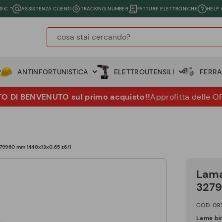
9 € *
ASSISTENZA CLIENTI
TRACKING NUMBER
FATTURE ELETTRONICHE
HELP
ANTINFORTUNISTICA
ELETTROUTENSILI
FERR
 DI BENVENUTO sul primo acquisto!!
Approfitta delle O
279960 mm 1440x13x0.65 z6/1
Lama
3279
COD. 09
Lame bi