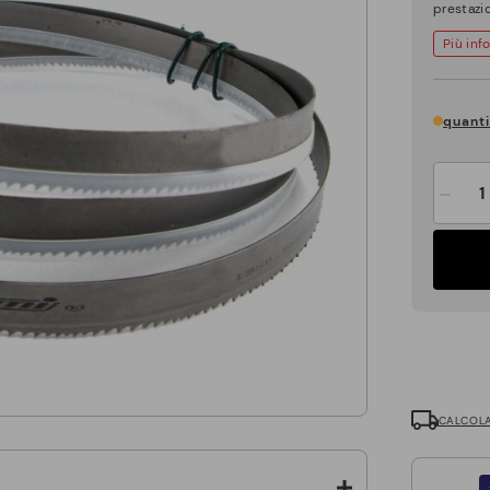
prestazi
Più inf
quanti
-
CALCOLA