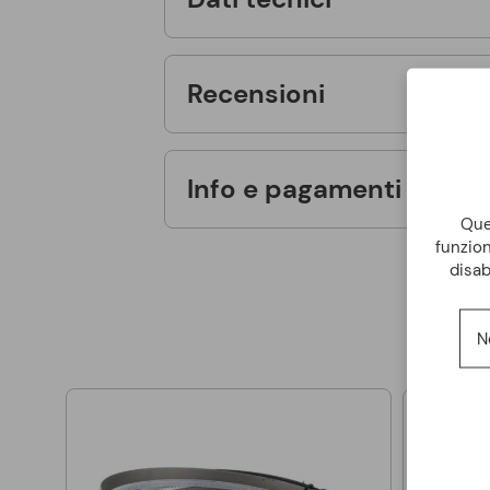
Recensioni
Info e pagamenti
Ques
funzion
disab
N