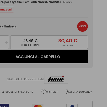
oni, per
segatrici Femi ABS NG120, NG120XL, NG120
ormazioni
-30%
tà limitata
30,40 €
43,45 €
+
Prezzo di listino
IVA inclusa
AGGIUNGI AL CARRELLO
VEDI TUTTI I PRODOTTI FEMI
 LE SPESE DI SPEDIZIONE
WISHLIST
FAI UNA DOMANDA