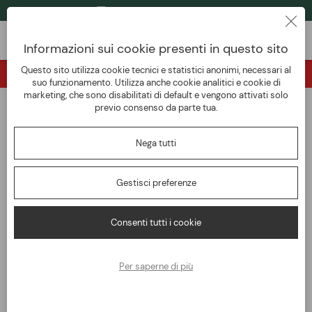
SPEDIZIONI GRATIS DA 249 € *
Informazioni sui cookie presenti in questo sito
Questo sito utilizza cookie tecnici e statistici anonimi, necessari al
LE SPEDIZIONI RIPRENDERANNO
suo funzionamento. Utilizza anche cookie analitici e cookie di
marketing, che sono disabilitati di default e vengono attivati solo
previo consenso da parte tua.
TORNA ALLA PANORAMICA
Home
ACCESSORI
Lame circolari
Nega tutti
Lama circolare Femi disco taglio alluminio ø 250 mm F30 (80 denti)
Gestisci preferenze
Consenti tutti i cookie
Per saperne di più