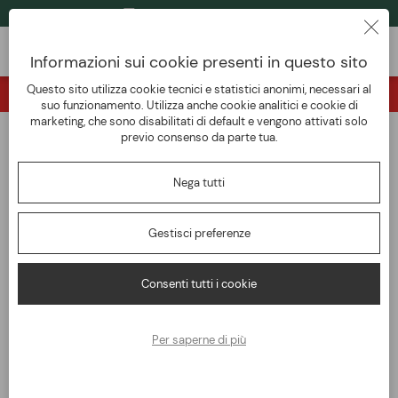
SPEDIZIONI GRATIS DA 249 € *
Informazioni sui cookie presenti in questo sito
Questo sito utilizza cookie tecnici e statistici anonimi, necessari al
LE SPEDIZIONI RIPRENDERANNO
suo funzionamento. Utilizza anche cookie analitici e cookie di
marketing, che sono disabilitati di default e vengono attivati solo
previo consenso da parte tua.
TORNA ALLA PANORAMICA
Home
UTENSILERIA
Sollevamento e ancoraggi
Nega tutti
Paranco manuale a catena Tractel TRALIFT - portata Kg 250
Gestisci preferenze
Consenti tutti i cookie
Per saperne di più