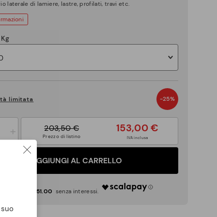
io laterale di lamiere, lastre, profilati, travi etc.
ormazioni
 Kg
-25%
tà limitata
153,00 €
203,50 €
+
Prezzo di listino
IVA inclusa
AGGIUNGI AL CARRELLO
€ 51.00
l suo