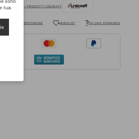
che sono
VEDI TUTTI I PRODOTTI UNICRAFT
e tua.
 LE SPESE DI SPEDIZIONE
WISHLIST
FAI UNA DOMANDA
ie