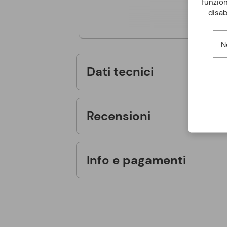
funzion
disab
N
Dati tecnici
Recensioni
Info e pagamenti