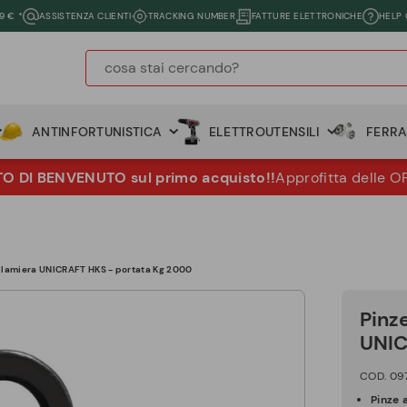
9 € *
ASSISTENZA CLIENTI
TRACKING NUMBER
FATTURE ELETTRONICHE
HELP
ANTINFORTUNISTICA
ELETTROUTENSILI
FERR
 DI BENVENUTO sul primo acquisto!!
Approfitta delle O
o lamiera UNICRAFT HKS - portata Kg 2000
Pinz
UNIC
COD. 09
Pinze 