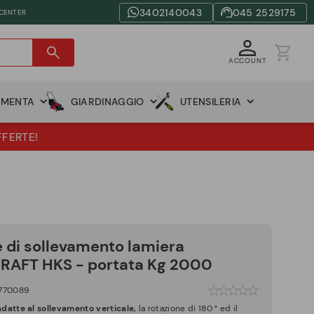
3402140043
045 2529175
 CENTER
ACCOUNT
AMENTA
GIARDINAGGIO
UTENSILERIA
FFERTE!
e di sollevamento lamiera
RAFT HKS - portata Kg 2000
770089
adatte al sollevamento verticale,
la rotazione di 180 ° ed il