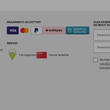
PAGAMENTI ACCETTATI
VUOI ESSE
ISCRIVITI 
SERVIZI
zio
Fermopoint
Carta fedeltà
Dichiar
condizi
persona