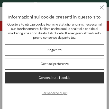
SPEDIZIONI GRATIS DA 249 € *
Informazioni sui cookie presenti in questo sito
Questo sito utilizza cookie tecnici e statistici anonimi, necessari al
LE SPEDIZIONI RIPRENDERANNO
suo funzionamento. Utilizza anche cookie analitici e cookie di
marketing, che sono disabilitati di default e vengono attivati solo
previo consenso da parte tua.
TORNA ALLA PANORAMICA
Home
ACCESSORI
Ricambi Karcher
Nega tutti
Bocchetta per aspirapolvere serie WD commutabile SECCO/UMIDO KARCHER
2.863-000.0
Gestisci preferenze
Consenti tutti i cookie
Per saperne di più