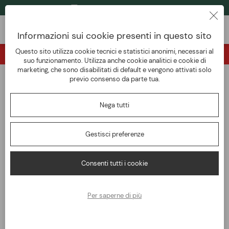
SPEDIZIONI GRATIS DA 249 € *
Informazioni sui cookie presenti in questo sito
Questo sito utilizza cookie tecnici e statistici anonimi, necessari al
LE SPEDIZIONI RIPRENDERANNO
suo funzionamento. Utilizza anche cookie analitici e cookie di
marketing, che sono disabilitati di default e vengono attivati solo
previo consenso da parte tua.
TORNA ALLA PANORAMICA
Home
FERRAMENTA
Serrature e accessori
Nega tutti
Piastra Opera 42808B adattamento per maniglioni antipanico SAVIO
Gestisci preferenze
Consenti tutti i cookie
Per saperne di più