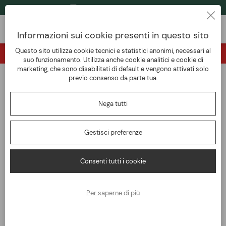
SPEDIZIONI GRATIS DA 249 € *
Informazioni sui cookie presenti in questo sito
Questo sito utilizza cookie tecnici e statistici anonimi, necessari al
SCONTO DI BENVENUTO sul primo acquisto!!
suo funzionamento. Utilizza anche cookie analitici e cookie di
marketing, che sono disabilitati di default e vengono attivati solo
previo consenso da parte tua.
TORNA ALLA PANORAMICA
Home
ACCESSORI
Utensili Multifunzione
Nega tutti
Dewalt DT20707-QZ lama in titanio taglio metalli per utensili multifunzione
Gestisci preferenze
Consenti tutti i cookie
Per saperne di più