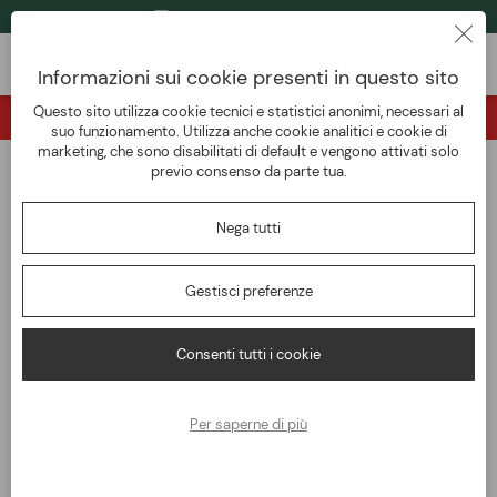
SPEDIZIONI GRATIS DA 249 € *
Informazioni sui cookie presenti in questo sito
Questo sito utilizza cookie tecnici e statistici anonimi, necessari al
LE SPEDIZIONI RIPRENDERANNO
suo funzionamento. Utilizza anche cookie analitici e cookie di
marketing, che sono disabilitati di default e vengono attivati solo
previo consenso da parte tua.
TORNA ALLA PANORAMICA
Home
FERRAMENTA
Viteria
Nega tutti
Vite testa cilindrica esagono incassato 8.8 UNI 5931 zincata - ø mm 4x12
Gestisci preferenze
Consenti tutti i cookie
Per saperne di più