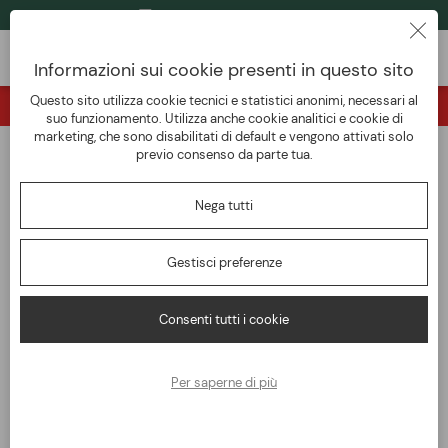
SPEDIZIONI GRATIS DA 249 € *
Informazioni sui cookie presenti in questo sito
Questo sito utilizza cookie tecnici e statistici anonimi, necessari al
LE SPEDIZIONI RIPRENDERANNO
suo funzionamento. Utilizza anche cookie analitici e cookie di
marketing, che sono disabilitati di default e vengono attivati solo
previo consenso da parte tua.
TORNA ALLA PANORAMICA
Home
FERRAMENTA
Casseforti
Nega tutti
Cassaforte a combinazione da murare DGT Vision Cisa 82710.70 (cm
36x49x20)
Gestisci preferenze
SPEDIZIONE GRATIS
Consenti tutti i cookie
Per saperne di più