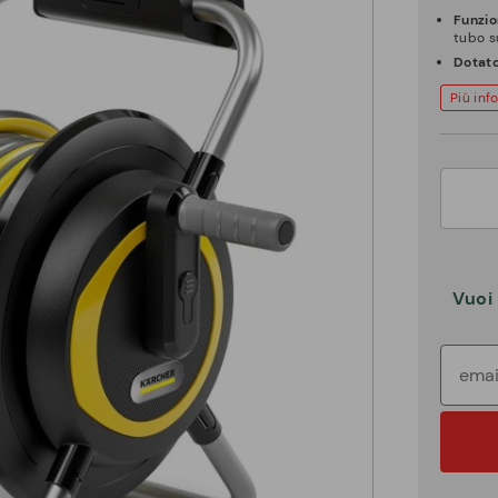
Funzio
tubo s
Dotat
Più inf
Vuoi 