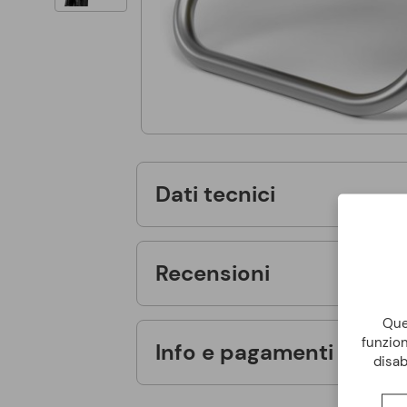
Dati tecnici
Recensioni
Ques
funzion
Info e pagamenti
disab