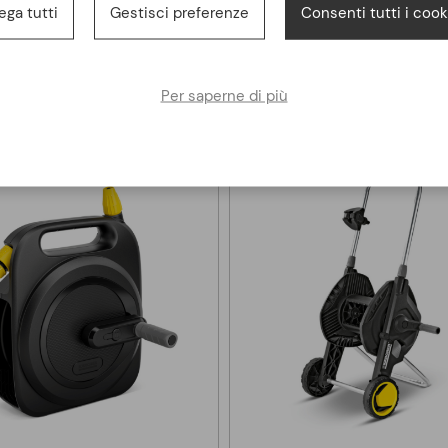
ega tutti
Gestisci preferenze
Consenti tutti i cook
Altri clienti hanno acquistato anche
Per saperne di più