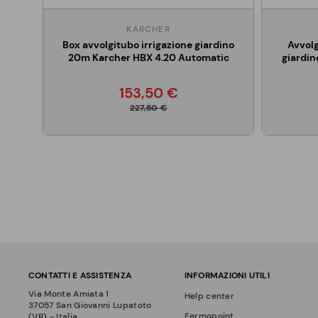
KARCHER
Box avvolgitubo irrigazione giardino
Avvolg
20m Karcher HBX 4.20 Automatic
giardin
153,50 €
227,50 €
CONTATTI E ASSISTENZA
INFORMAZIONI UTILI
Via Monte Amiata 1
Help center
37057 San Giovanni Lupatoto
Fermopoint
(VR) - Italia