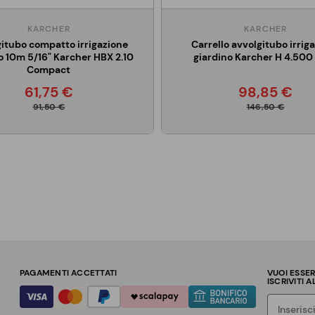
KARCHER
KARCHER
itubo compatto irrigazione
Carrello avvolgitubo irrig
o 10m 5/16" Karcher HBX 2.10
giardino Karcher H 4.50
Compact
61,75 €
98,85 €
91,50 €
146,50 €
PAGAMENTI ACCETTATI
VUOI ESSE
ISCRIVITI 