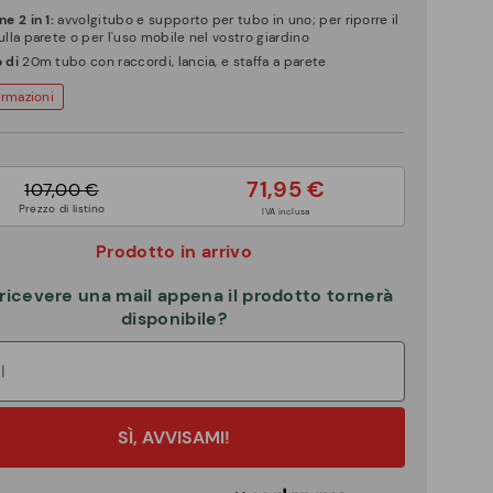
ne 2 in 1:
avvolgitubo e supporto per tubo in uno; per riporre il
ulla parete o per l'uso mobile nel vostro giardino
o di
20m tubo con raccordi, lancia, e staffa a parete
ormazioni
71,95 €
107,00 €
Prezzo di listino
IVA inclusa
Prodotto in arrivo
ricevere una mail appena il prodotto tornerà
disponibile?
SÌ, AVVISAMI!