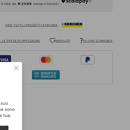
€ 23.98
VEDI TUTTI I PRODOTTI KARCHER
 LE SPESE DI SPEDIZIONE
WISHLIST
FAI UNA DOMANDA
l suo
che sono
e tua.