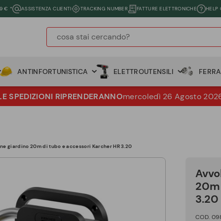
9 € *
ASSISTENZA CLIENTI
TRACKING NUMBER
FATTURE ELETTRONICHE
HELP
ANTINFORTUNISTICA
ELETTROUTENSILI
FERR
LE SPEDIZIONI RIPRENDERANNO
mercoledì 26 Agosto 202
one giardino 20m di tubo e accessori Karcher HR 3.20
Avvol
20m 
3.20
COD. 09