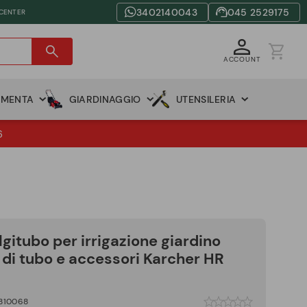
3402140043
045 2529175
 CENTER
ACCOUNT
AMENTA
GIARDINAGGIO
UTENSILERIA
6
gitubo per irrigazione giardino
di tubo e accessori Karcher HR
810068