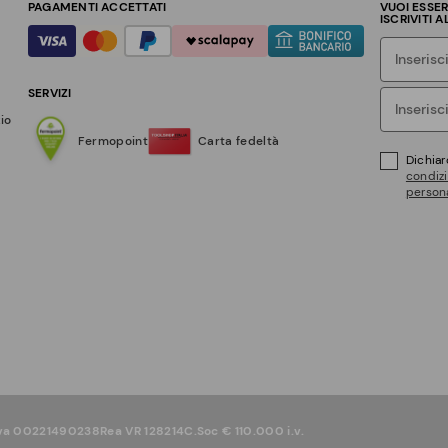
PAGAMENTI ACCETTATI
VUOI ESSE
ISCRIVITI 
SERVIZI
zio
Fermopoint
Carta fedeltà
Dichiar
condizi
persona
iva 00221490238
Rea VR 128214
C.Soc € 110.000 i.v.