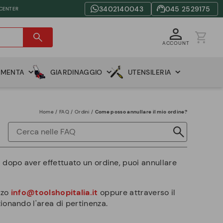
3402140043
045 2529175
 CENTER
ACCOUNT
AMENTA
GIARDINAGGIO
UTENSILERIA
Home
FAQ
Ordini
Come posso annullare il mio ordine?
opo aver effettuato un ordine, puoi annullare
izzo
info@toolshopitalia.it
oppure attraverso il
zionando l'area di pertinenza.