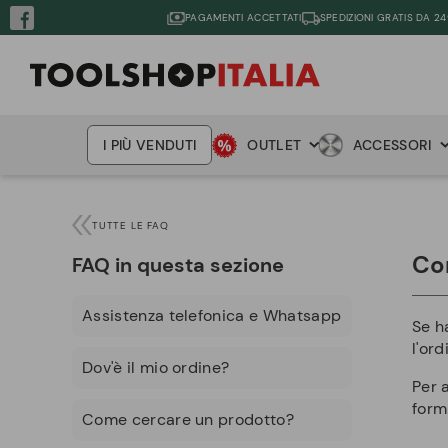
PAGAMENTI ACCETTATI
SPEDIZIONI GRATIS DA 24
I PIÙ VENDUTI
OUTLET
ACCESSORI
TUTTE LE FAQ
Co
FAQ in questa sezione
Assistenza telefonica e Whatsapp
Se h
l'ord
Dov'è il mio ordine?
Per a
form
Come cercare un prodotto?