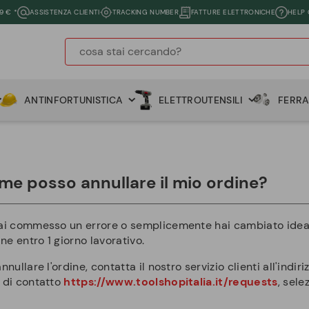
9 € *
ASSISTENZA CLIENTI
TRACKING NUMBER
FATTURE ELETTRONICHE
HELP
ANTINFORTUNISTICA
ELETTROUTENSILI
FERR
me posso annullare il mio ordine?
ai commesso un errore o semplicemente hai cambiato idea d
ine entro 1 giorno lavorativo.
nnullare l'ordine, contatta il nostro servizio clienti all'indir
 di contatto
https://www.toolshopitalia.it/requests
, sele