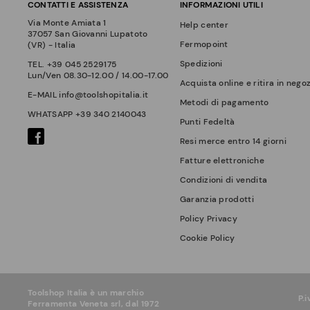
CONTATTI E ASSISTENZA
INFORMAZIONI UTILI
Via Monte Amiata 1
Help center
37057 San Giovanni Lupatoto
Fermopoint
(VR) - Italia
Spedizioni
TEL.
+39 045 2529175
Lun/Ven 08.30-12.00 / 14.00-17.00
Acquista online e ritira in nego
E-MAIL
info@toolshopitalia.it
Metodi di pagamento
WHATSAPP
+39 340 2140043
Punti Fedeltà
Resi merce entro 14 giorni
Fatture elettroniche
Condizioni di vendita
Garanzia prodotti
Policy Privacy
Cookie Policy
Toolshop Italia è un marchio
P.
Ferramenta Veneta srl, dal 1972