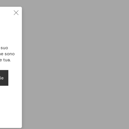
l suo
che sono
e tua.
ie