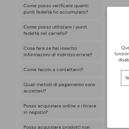
Come posso verificare quanti
punti fedeltà ho accumulato?
Come posso utilizzare i punti
fedeltà nel carrello?
Ques
Cosa fare se hai inserito
funzion
informazioni di indirizzo errate?
disab
Come faccio a contattarvi?
N
Quali metodi di pagamento sono
accettati?
Posso acquistare online e ritirare
in negozio?
Posso acquistare prodotti non