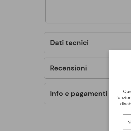
Dati tecnici
Recensioni
Ques
Info e pagamenti
funzion
disab
N