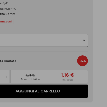
no
1/4"
ta:
5264-C
zza
25 mm
ormazioni
-32%
tà limitata
1,16 €
1,71 €
+
Prezzo di listino
IVA inclusa
AGGIUNGI AL CARRELLO