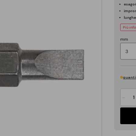
esago
impron
lunghe
Più inf
mm
quanti
-