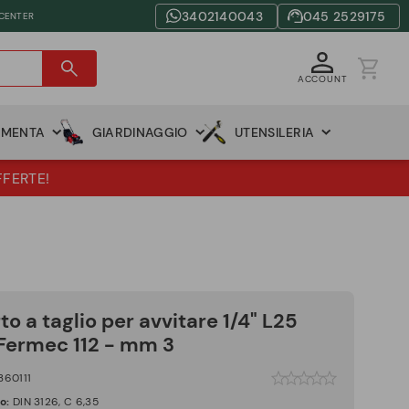
3402140043
045 2529175
 CENTER
ACCOUNT
AMENTA
GIARDINAGGIO
UTENSILERIA
FFERTE!
to a taglio per avvitare 1/4" L25
ermec 112 - mm 3
360111
co:
DIN 3126, C 6,35