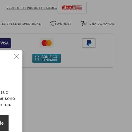
VEDI TUTTI I PRODOTTI FERMEC
 LE SPESE DI SPEDIZIONE
WISHLIST
FAI UNA DOMANDA
l suo
che sono
e tua.
ie