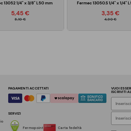
c 13052 1/4" x 3/8" L50 mm
Fermec 13050.S 1/4" x 1/4"
5,45 €
3,35 €
8,10 €
4,90 €
PAGAMENTI ACCETTATI
VUOI ESSE
ISCRIVITI 
SERVIZI
zio
Fermopoint
Carta fedeltà