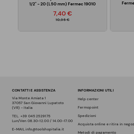
Ferme
1/2" - 20 (L50 mm) Fermec 19010
7,40 €
10,95 €
CONTATTI E ASSISTENZA
INFORMAZIONI UTILI
Via Monte Amiata 1
Help center
37057 San Giovanni Lupatoto
Fermopoint
(VR) - Italia
Spedizioni
TEL.
+39 045 2529175
Lun/Ven 08.30-12.00 / 14.00-17.00
Acquista online e ritira in nego
E-MAIL
info@toolshopitalia.it
Metodi di pagamento