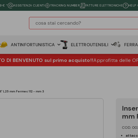
9 € *
ASSISTENZA CLIENTI
TRACKING NUMBER
FATTURE ELETTRONICHE
HELP
ANTINFORTUNISTICA
ELETTROUTENSILI
FERR
 DI BENVENUTO sul primo acquisto!!
Approfitta delle O
1/4" L25 mm Fermec 112 - mm 3
Inser
mm F
COD. 00
attac