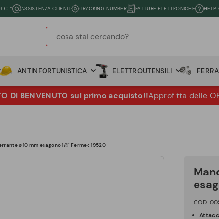
9 € *
ASSISTENZA CLIENTI
TRACKING NUMBER
FATTURE ELETTRONICHE
HELP
ANTINFORTUNISTICA
ELETTROUTENSILI
FERR
 DI BENVENUTO sul primo acquisto!!
Approfitta delle O
rrante ø 10 mm esagono 1/4" Fermec 19520
Mand
esag
COD. 00
Attac