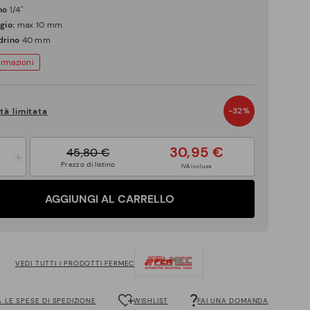
no
1/4"
gio:
max 10 mm
drino
40 mm
ormazioni
-32%
tà limitata
30,95 €
45,80 €
+
Prezzo di listino
IVA inclusa
AGGIUNGI AL CARRELLO
VEDI TUTTI I PRODOTTI FERMEC
 LE SPESE DI SPEDIZIONE
WISHLIST
FAI UNA DOMANDA