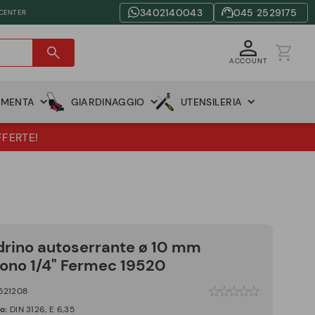
3402140043
045 2529175
 CENTER
ACCOUNT
AMENTA
GIARDINAGGIO
UTENSILERIA
FFERTE!
rino autoserrante ø 10 mm
ono 1/4" Fermec 19520
521208
co:
DIN 3126, E 6,35