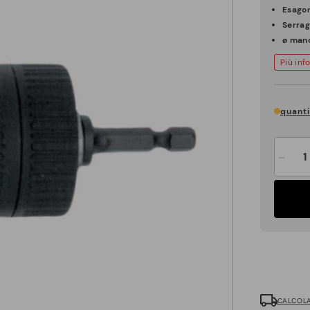
Esago
Serrag
ø man
Più inf
quanti
-
CALCOLA