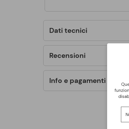
Dati tecnici
Recensioni
Info e pagamenti
Ques
funzion
disab
N