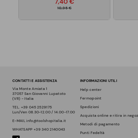
7,40 €
10,95 €
CONTATTI E ASSISTENZA
INFORMAZIONI UTILI
Via Monte Amiata 1
Help center
37057 San Giovanni Lupatoto
Fermopoint
(VR) - Italia
Spedizioni
TEL.
+39 045 2529175
Lun/Ven 08.30-12.00 / 14.00-17.00
Acquista online e ritira in nego
E-MAIL
info@toolshopitalia.it
Metodi di pagamento
WHATSAPP
+39 340 2140043
Punti Fedeltà