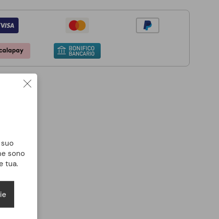
l suo
che sono
e tua.
ie