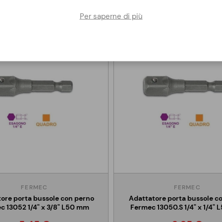
Per saperne di più
FERMEC
FERMEC
ore porta bussole con perno
Adattatore porta bussole co
c 13052 1/4" x 3/8" L50 mm
Fermec 13050.S 1/4" x 1/4"