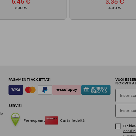
5,45 €
3,35 €
8,10 €
4,90 €
PAGAMENTI ACCETTATI
VUOI ESSE
ISCRIVITI 
SERVIZI
zio
Fermopoint
Carta fedeltà
Dichiar
condizi
persona