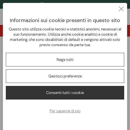
SPEDIZIONI GRATIS DA 249 € *
Informazioni sui cookie presenti in questo sito
Questo sito utilizza cookie tecnici e statistici anonimi, necessari al
SCONTO DI BENVENUTO sul primo acquisto!!
suo funzionamento. Utilizza anche cookie analitici e cookie di
marketing, che sono disabilitati di default e vengono attivati solo
previo consenso da parte tua.
TORNA ALLA PANORAMICA
Home
UTENSILERIA
Sollevamento e ancoraggi
Nega tutti
Fascia di ancoraggio a cricchetto con ganci ad uncino portata 2000Kg Robur
8182 (8,5m)
Gestisci preferenze
Consenti tutti i cookie
Per saperne di più